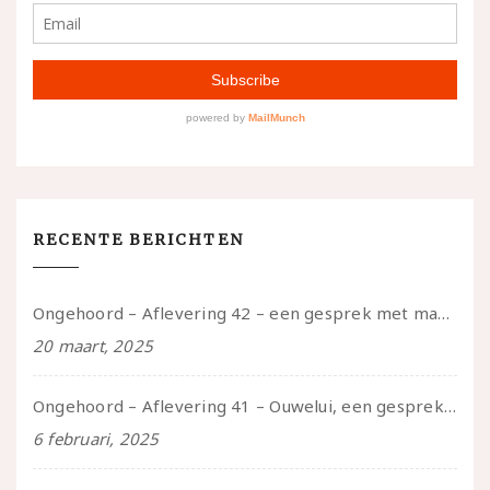
RECENTE BERICHTEN
Ongehoord – Aflevering 42 – een gesprek met marijn over seksueel opbloeien, het ouderschap uitvinden en verschillende leeftijden in je mee dragen
20 maart, 2025
Ongehoord – Aflevering 41 – Ouwelui, een gesprek met Marcelle over polyamorie op latere leeftijd, (mantel)zorg voor je partners en seksueel plezier.
6 februari, 2025