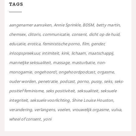
TAGS
aangenamer aanraken
Annie Sprinkle
BDSM
betty martin
chemsex
clitoris
communicatie
consent
dicht op de huid
educatie
erotica
feministische porno
film
gender
inloopspreekuur
intimiteit
kink
lichaam
maatschappij
manneljke seksualiteit
massage
masturbatie
non-
monogamie
ongehoord!
ongehoordpodcast
orgasme
ouder worden
penetratie
podcast
porno
pussy
seks
seks-
positief feminisme
seks positiviteit
seksualiteit
seksuele
integriteit
seksuele voorlichting
Shine Louise Houston
verandering
verlangens
voelen
vrouwelijk orgasme
vulva
wheel of consent
yoni