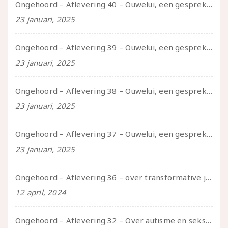
Ongehoord – Aflevering 40 – Ouwelui, een gesprek met Sadie Lune over vormende relaties en de geschiedenis van de queer pornobeweging
23 januari, 2025
Ongehoord – Aflevering 39 – Ouwelui, een gesprek met Pepijn en Ivo over hun regenbooggezin, eigenzinnig ouder worden en Cruise Control
23 januari, 2025
Ongehoord – Aflevering 38 – Ouwelui, een gesprek met vreer over behoefte aan geborgenheid en het behouden van je idealen
23 januari, 2025
Ongehoord – Aflevering 37 – Ouwelui, een gesprek met non over seksualiteit, transitie en ageism
23 januari, 2025
Ongehoord – Aflevering 36 – over transformative justice – in gesprek met Ella en carson
12 april, 2024
Ongehoord – Aflevering 32 – Over autisme en seksualiteit – in gesprek met Roos Reijbroek