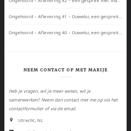
Ongehoord – Aflevering 42 – een gesprek met marijn over seksueel opbloeien, het ouderschap uitvinden en verschillende leeftijden in je mee dragen
Ongehoord – Aflevering 41 – Ouwelui, een gesprek met Marcelle over polyamorie op latere leeftijd, (mantel)zorg voor je partners en seksueel plezier.
Ongehoord – Aflevering 40 – Ouwelui, een gesprek met Sadie Lune over vormende relaties en de geschiedenis van de queer pornobeweging
NEEM CONTACT OP MET MARIJE
Heb je vragen, wil je meer weten, wil je
samenwerken? Neem dan contact met me op via het
contactformulier of via de email.
Utrecht, NL