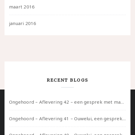
maart 2016
januari 2016
RECENT BLOGS
Ongehoord – Aflevering 42 – een gesprek met marijn over seksueel opbloeien, het ouderschap uitvinden en verschillende leeftijden in je mee dragen
Ongehoord – Aflevering 41 – Ouwelui, een gesprek met Marcelle over polyamorie op latere leeftijd, (mantel)zorg voor je partners en seksueel plezier.