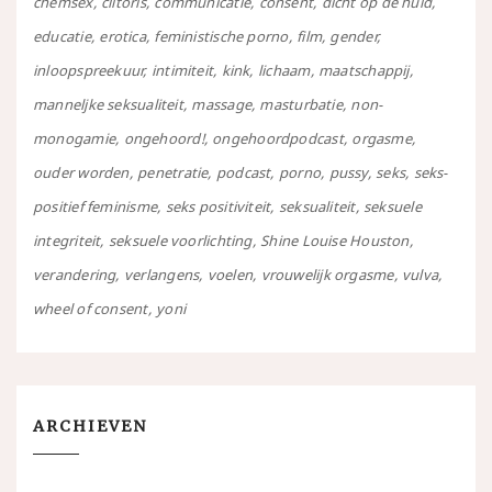
chemsex
clitoris
communicatie
consent
dicht op de huid
educatie
erotica
feministische porno
film
gender
inloopspreekuur
intimiteit
kink
lichaam
maatschappij
manneljke seksualiteit
massage
masturbatie
non-
monogamie
ongehoord!
ongehoordpodcast
orgasme
ouder worden
penetratie
podcast
porno
pussy
seks
seks-
positief feminisme
seks positiviteit
seksualiteit
seksuele
integriteit
seksuele voorlichting
Shine Louise Houston
verandering
verlangens
voelen
vrouwelijk orgasme
vulva
wheel of consent
yoni
ARCHIEVEN