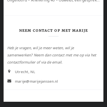
Ongehoord – Aflevering 40 – Ouwelui, een gesprek met Sadie Lune over vormende relaties en de geschiedenis van de queer pornobeweging
NEEM CONTACT OP MET MARIJE
Heb je vragen, wil je meer weten, wil je
samenwerken? Neem dan contact met me op via het
contactformulier of via de email.
Utrecht, NL
marije@marijejanssen.nl