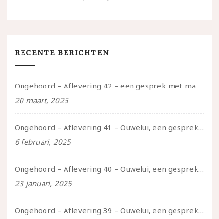
RECENTE BERICHTEN
Ongehoord – Aflevering 42 – een gesprek met marijn over seksueel opbloeien, het ouderschap uitvinden en verschillende leeftijden in je mee dragen
20 maart, 2025
Ongehoord – Aflevering 41 – Ouwelui, een gesprek met Marcelle over polyamorie op latere leeftijd, (mantel)zorg voor je partners en seksueel plezier.
6 februari, 2025
Ongehoord – Aflevering 40 – Ouwelui, een gesprek met Sadie Lune over vormende relaties en de geschiedenis van de queer pornobeweging
23 januari, 2025
Ongehoord – Aflevering 39 – Ouwelui, een gesprek met Pepijn en Ivo over hun regenbooggezin, eigenzinnig ouder worden en Cruise Control