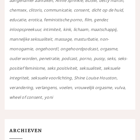
aangenamer aanraken
Annie Sprinkle
BDSM
betty martin
chemsex
clitoris
communicatie
consent
dicht op de huid
educatie
erotica
feministische porno
film
gender
inloopspreekuur
intimiteit
kink
lichaam
maatschappij
manneljke seksualiteit
massage
masturbatie
non-
monogamie
ongehoord!
ongehoordpodcast
orgasme
ouder worden
penetratie
podcast
porno
pussy
seks
seks-
positief feminisme
seks positiviteit
seksualiteit
seksuele
integriteit
seksuele voorlichting
Shine Louise Houston
verandering
verlangens
voelen
vrouwelijk orgasme
vulva
wheel of consent
yoni
ARCHIEVEN