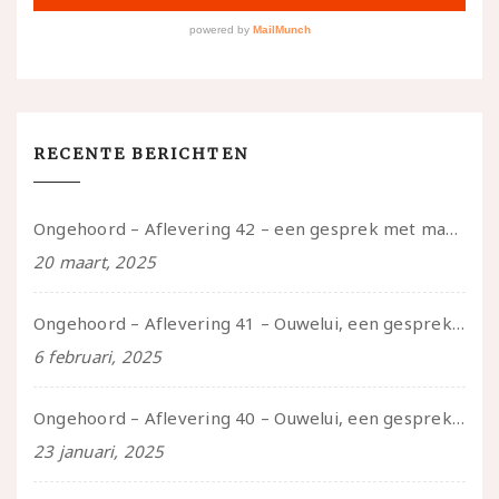
RECENTE BERICHTEN
Ongehoord – Aflevering 42 – een gesprek met marijn over seksueel opbloeien, het ouderschap uitvinden en verschillende leeftijden in je mee dragen
20 maart, 2025
Ongehoord – Aflevering 41 – Ouwelui, een gesprek met Marcelle over polyamorie op latere leeftijd, (mantel)zorg voor je partners en seksueel plezier.
6 februari, 2025
Ongehoord – Aflevering 40 – Ouwelui, een gesprek met Sadie Lune over vormende relaties en de geschiedenis van de queer pornobeweging
23 januari, 2025