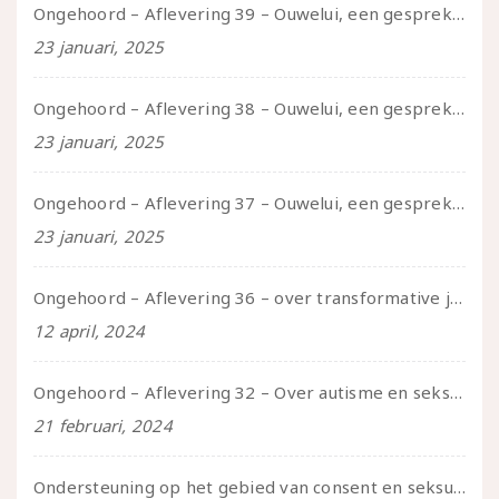
Ongehoord – Aflevering 39 – Ouwelui, een gesprek met Pepijn en Ivo over hun regenbooggezin, eigenzinnig ouder worden en Cruise Control
23 januari, 2025
Ongehoord – Aflevering 38 – Ouwelui, een gesprek met vreer over behoefte aan geborgenheid en het behouden van je idealen
23 januari, 2025
Ongehoord – Aflevering 37 – Ouwelui, een gesprek met non over seksualiteit, transitie en ageism
23 januari, 2025
Ongehoord – Aflevering 36 – over transformative justice – in gesprek met Ella en carson
12 april, 2024
Ongehoord – Aflevering 32 – Over autisme en seksualiteit – in gesprek met Roos Reijbroek
21 februari, 2024
Ondersteuning op het gebied van consent en seksualiteit