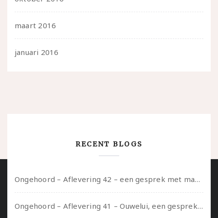
maart 2016
januari 2016
RECENT BLOGS
Ongehoord – Aflevering 42 – een gesprek met marijn over seksueel opbloeien, het ouderschap uitvinden en verschillende leeftijden in je mee dragen
Ongehoord – Aflevering 41 – Ouwelui, een gesprek met Marcelle over polyamorie op latere leeftijd, (mantel)zorg voor je partners en seksueel plezier.