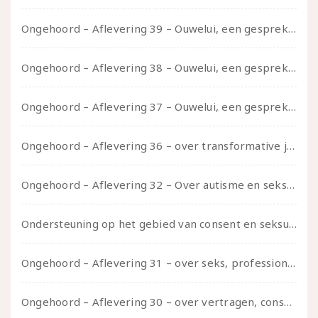
Ongehoord – Aflevering 39 – Ouwelui, een gesprek met Pepijn en Ivo over hun regenbooggezin, eigenzinnig ouder worden en Cruise Control
Ongehoord – Aflevering 38 – Ouwelui, een gesprek met vreer over behoefte aan geborgenheid en het behouden van je idealen
Ongehoord – Aflevering 37 – Ouwelui, een gesprek met non over seksualiteit, transitie en ageism
Ongehoord – Aflevering 36 – over transformative justice – in gesprek met Ella en carson
Ongehoord – Aflevering 32 – Over autisme en seksualiteit – in gesprek met Roos Reijbroek
Ondersteuning op het gebied van consent en seksualiteit
Ongehoord – Aflevering 31 – over seks, professioneel en persoonlijk, een gesprek met Marije
Ongehoord – Aflevering 30 – over vertragen, consent en negatieve gevoelens met Meg-John Barker