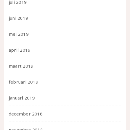
juli 2019
juni 2019
mei 2019
april 2019
maart 2019
februari 2019
januari 2019
december 2018
november 2018