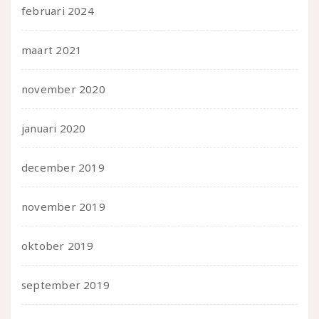
februari 2024
maart 2021
november 2020
januari 2020
december 2019
november 2019
oktober 2019
september 2019