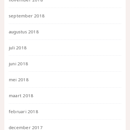
september 2018
augustus 2018
juli 2018
juni 2018
mei 2018
maart 2018
februari 2018
december 2017