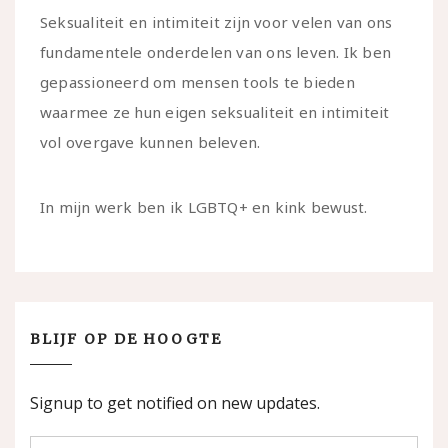
Seksualiteit en intimiteit zijn voor velen van ons
fundamentele onderdelen van ons leven. Ik ben
gepassioneerd om mensen tools te bieden
waarmee ze hun eigen seksualiteit en intimiteit
vol overgave kunnen beleven.
In mijn werk ben ik LGBTQ+ en kink bewust.
BLIJF OP DE HOOGTE