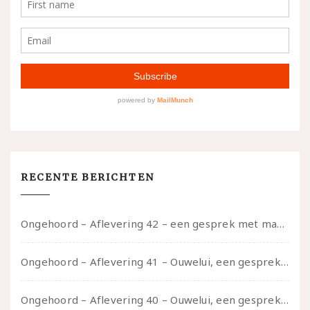
RECENTE BERICHTEN
Ongehoord – Aflevering 42 – een gesprek met marijn over seksueel opbloeien, het ouderschap uitvinden en verschillende leeftijden in je mee dragen
Ongehoord – Aflevering 41 – Ouwelui, een gesprek met Marcelle over polyamorie op latere leeftijd, (mantel)zorg voor je partners en seksueel plezier.
Ongehoord – Aflevering 40 – Ouwelui, een gesprek met Sadie Lune over vormende relaties en de geschiedenis van de queer pornobeweging