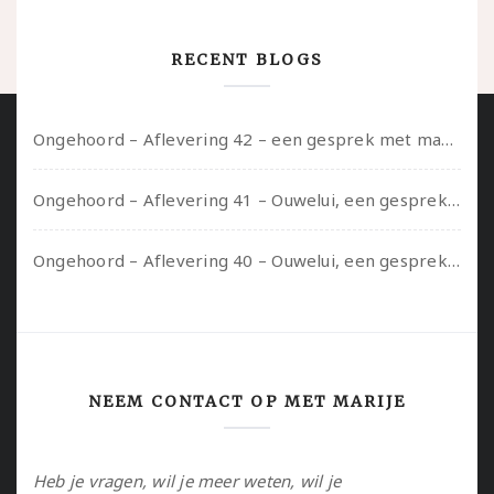
RECENT BLOGS
Ongehoord – Aflevering 42 – een gesprek met marijn over seksueel opbloeien, het ouderschap uitvinden en verschillende leeftijden in je mee dragen
Ongehoord – Aflevering 41 – Ouwelui, een gesprek met Marcelle over polyamorie op latere leeftijd, (mantel)zorg voor je partners en seksueel plezier.
Ongehoord – Aflevering 40 – Ouwelui, een gesprek met Sadie Lune over vormende relaties en de geschiedenis van de queer pornobeweging
NEEM CONTACT OP MET MARIJE
Heb je vragen, wil je meer weten, wil je