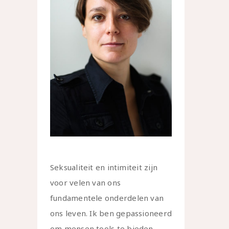
Seksualiteit en intimiteit zijn
voor velen van ons
fundamentele onderdelen van
ons leven. Ik ben gepassioneerd
om mensen tools te bieden