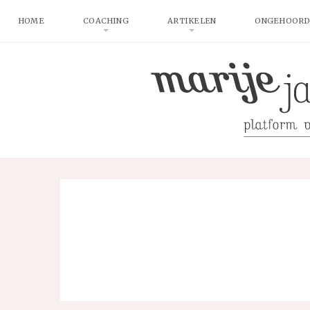
HOME
COACHING
ARTIKELEN
ONGEHOORD