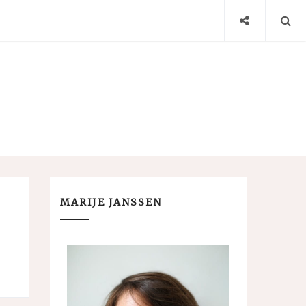
MARIJE JANSSEN