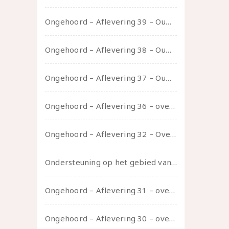
Ongehoord – Aflevering 39 – Ouwelui, een gesprek met Pepijn en Ivo over hun regenbooggezin, eigenzinnig ouder worden en Cruise Control
Ongehoord – Aflevering 38 – Ouwelui, een gesprek met vreer over behoefte aan geborgenheid en het behouden van je idealen
Ongehoord – Aflevering 37 – Ouwelui, een gesprek met non over seksualiteit, transitie en ageism
Ongehoord – Aflevering 36 – over transformative justice – in gesprek met Ella en carson
Ongehoord – Aflevering 32 – Over autisme en seksualiteit – in gesprek met Roos Reijbroek
Ondersteuning op het gebied van consent en seksualiteit
Ongehoord – Aflevering 31 – over seks, professioneel en persoonlijk, een gesprek met Marije
Ongehoord – Aflevering 30 – over vertragen, consent en negatieve gevoelens met Meg-John Barker