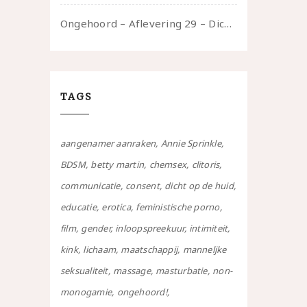
Ongehoord – Aflevering 29 – Dicht op de Huid: Anita
TAGS
aangenamer aanraken
Annie Sprinkle
BDSM
betty martin
chemsex
clitoris
communicatie
consent
dicht op de huid
educatie
erotica
feministische porno
film
gender
inloopspreekuur
intimiteit
kink
lichaam
maatschappij
manneljke
seksualiteit
massage
masturbatie
non-
monogamie
ongehoord!