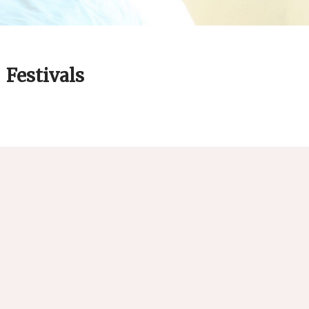
Festivals