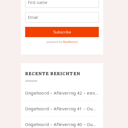
RECENTE BERICHTEN
Ongehoord – Aflevering 42 – een gesprek met marijn over seksueel opbloeien, het ouderschap uitvinden en verschillende leeftijden in je mee dragen
Ongehoord – Aflevering 41 – Ouwelui, een gesprek met Marcelle over polyamorie op latere leeftijd, (mantel)zorg voor je partners en seksueel plezier.
Ongehoord – Aflevering 40 – Ouwelui, een gesprek met Sadie Lune over vormende relaties en de geschiedenis van de queer pornobeweging