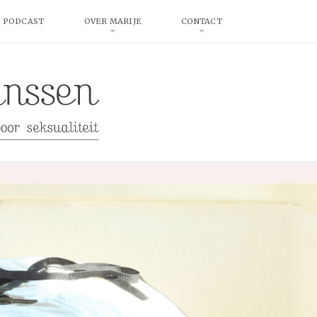
 PODCAST
OVER MARIJE
CONTACT