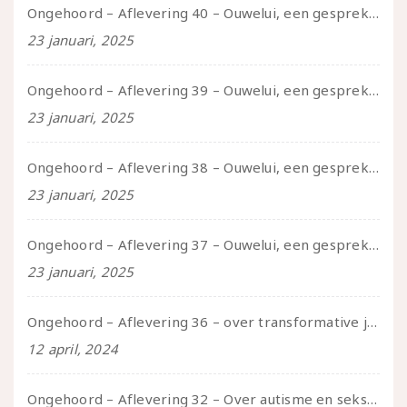
Ongehoord – Aflevering 40 – Ouwelui, een gesprek met Sadie Lune over vormende relaties en de geschiedenis van de queer pornobeweging
23 januari, 2025
Ongehoord – Aflevering 39 – Ouwelui, een gesprek met Pepijn en Ivo over hun regenbooggezin, eigenzinnig ouder worden en Cruise Control
23 januari, 2025
Ongehoord – Aflevering 38 – Ouwelui, een gesprek met vreer over behoefte aan geborgenheid en het behouden van je idealen
23 januari, 2025
Ongehoord – Aflevering 37 – Ouwelui, een gesprek met non over seksualiteit, transitie en ageism
23 januari, 2025
Ongehoord – Aflevering 36 – over transformative justice – in gesprek met Ella en carson
12 april, 2024
Ongehoord – Aflevering 32 – Over autisme en seksualiteit – in gesprek met Roos Reijbroek