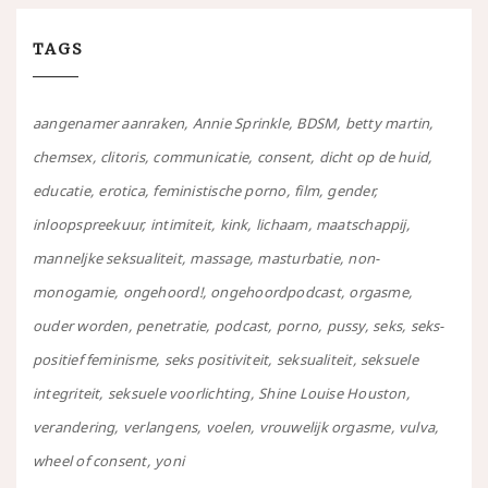
TAGS
aangenamer aanraken
Annie Sprinkle
BDSM
betty martin
chemsex
clitoris
communicatie
consent
dicht op de huid
educatie
erotica
feministische porno
film
gender
inloopspreekuur
intimiteit
kink
lichaam
maatschappij
manneljke seksualiteit
massage
masturbatie
non-
monogamie
ongehoord!
ongehoordpodcast
orgasme
ouder worden
penetratie
podcast
porno
pussy
seks
seks-
positief feminisme
seks positiviteit
seksualiteit
seksuele
integriteit
seksuele voorlichting
Shine Louise Houston
verandering
verlangens
voelen
vrouwelijk orgasme
vulva
wheel of consent
yoni