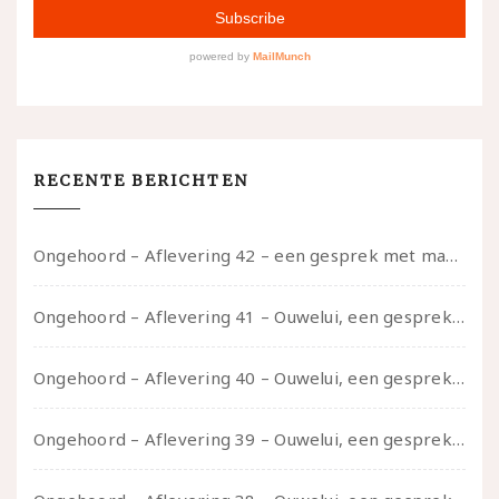
RECENTE BERICHTEN
Ongehoord – Aflevering 42 – een gesprek met marijn over seksueel opbloeien, het ouderschap uitvinden en verschillende leeftijden in je mee dragen
Ongehoord – Aflevering 41 – Ouwelui, een gesprek met Marcelle over polyamorie op latere leeftijd, (mantel)zorg voor je partners en seksueel plezier.
Ongehoord – Aflevering 40 – Ouwelui, een gesprek met Sadie Lune over vormende relaties en de geschiedenis van de queer pornobeweging
Ongehoord – Aflevering 39 – Ouwelui, een gesprek met Pepijn en Ivo over hun regenbooggezin, eigenzinnig ouder worden en Cruise Control