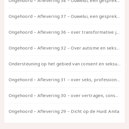
Ongehoord – Aflevering 38 – Ouwelui, een gesprek met vreer over behoefte aan geborgenheid en het behouden van je idealen
Ongehoord – Aflevering 37 – Ouwelui, een gesprek met non over seksualiteit, transitie en ageism
Ongehoord – Aflevering 36 – over transformative justice – in gesprek met Ella en carson
Ongehoord – Aflevering 32 – Over autisme en seksualiteit – in gesprek met Roos Reijbroek
Ondersteuning op het gebied van consent en seksualiteit
Ongehoord – Aflevering 31 – over seks, professioneel en persoonlijk, een gesprek met Marije
Ongehoord – Aflevering 30 – over vertragen, consent en negatieve gevoelens met Meg-John Barker
Ongehoord – Aflevering 29 – Dicht op de Huid: Anita