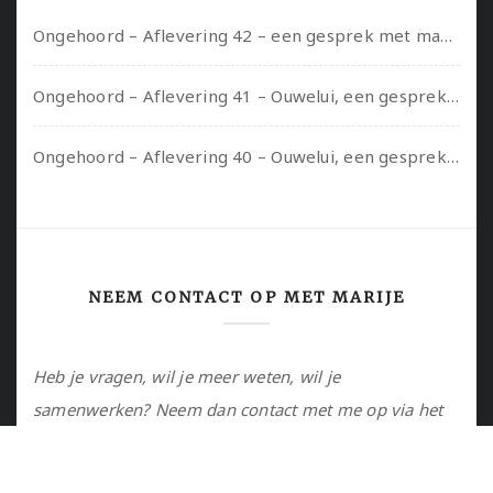
Ongehoord – Aflevering 42 – een gesprek met marijn over seksueel opbloeien, het ouderschap uitvinden en verschillende leeftijden in je mee dragen
Ongehoord – Aflevering 41 – Ouwelui, een gesprek met Marcelle over polyamorie op latere leeftijd, (mantel)zorg voor je partners en seksueel plezier.
Ongehoord – Aflevering 40 – Ouwelui, een gesprek met Sadie Lune over vormende relaties en de geschiedenis van de queer pornobeweging
NEEM CONTACT OP MET MARIJE
Heb je vragen, wil je meer weten, wil je
samenwerken? Neem dan contact met me op via het
contactformulier of via de email.
Utrecht, NL