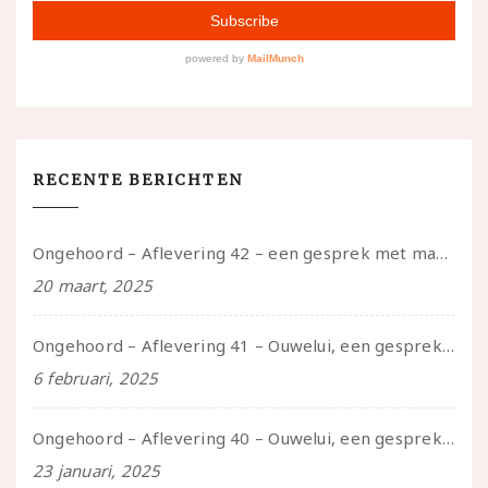
RECENTE BERICHTEN
Ongehoord – Aflevering 42 – een gesprek met marijn over seksueel opbloeien, het ouderschap uitvinden en verschillende leeftijden in je mee dragen
20 maart, 2025
Ongehoord – Aflevering 41 – Ouwelui, een gesprek met Marcelle over polyamorie op latere leeftijd, (mantel)zorg voor je partners en seksueel plezier.
6 februari, 2025
Ongehoord – Aflevering 40 – Ouwelui, een gesprek met Sadie Lune over vormende relaties en de geschiedenis van de queer pornobeweging
23 januari, 2025