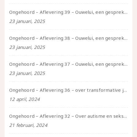
Ongehoord – Aflevering 39 – Ouwelui, een gesprek met Pepijn en Ivo over hun regenbooggezin, eigenzinnig ouder worden en Cruise Control
23 januari, 2025
Ongehoord – Aflevering 38 – Ouwelui, een gesprek met vreer over behoefte aan geborgenheid en het behouden van je idealen
23 januari, 2025
Ongehoord – Aflevering 37 – Ouwelui, een gesprek met non over seksualiteit, transitie en ageism
23 januari, 2025
Ongehoord – Aflevering 36 – over transformative justice – in gesprek met Ella en carson
12 april, 2024
Ongehoord – Aflevering 32 – Over autisme en seksualiteit – in gesprek met Roos Reijbroek
21 februari, 2024