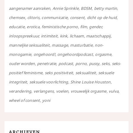
aangenamer aanraken
Annie Sprinkle
BDSM
betty martin
chemsex
clitoris
communicatie
consent
dicht op de huid
educatie
erotica
feministische porno
film
gender
inloopspreekuur
intimiteit
kink
lichaam
maatschappij
manneljke seksualiteit
massage
masturbatie
non-
monogamie
ongehoord!
ongehoordpodcast
orgasme
ouder worden
penetratie
podcast
porno
pussy
seks
seks-
positief feminisme
seks positiviteit
seksualiteit
seksuele
integriteit
seksuele voorlichting
Shine Louise Houston
verandering
verlangens
voelen
vrouwelijk orgasme
vulva
wheel of consent
yoni
ARCHIEVEN