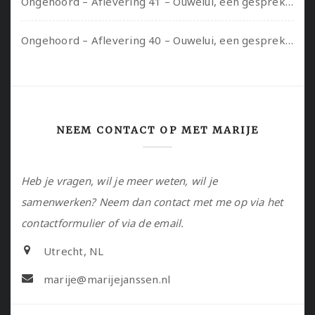
Ongehoord – Aflevering 41 – Ouwelui, een gesprek met Marcelle over polyamorie op latere leeftijd, (mantel)zorg voor je partners en seksueel plezier.
Ongehoord – Aflevering 40 – Ouwelui, een gesprek met Sadie Lune over vormende relaties en de geschiedenis van de queer pornobeweging
NEEM CONTACT OP MET MARIJE
Heb je vragen, wil je meer weten, wil je
samenwerken? Neem dan contact met me op via het
contactformulier of via de email.
Utrecht, NL
marije@marijejanssen.nl