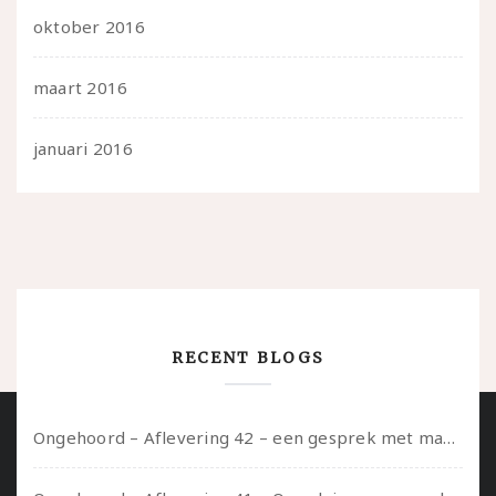
oktober 2016
maart 2016
januari 2016
RECENT BLOGS
Ongehoord – Aflevering 42 – een gesprek met marijn over seksueel opbloeien, het ouderschap uitvinden en verschillende leeftijden in je mee dragen