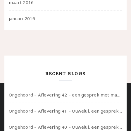
maart 2016
januari 2016
RECENT BLOGS
Ongehoord – Aflevering 42 – een gesprek met marijn over seksueel opbloeien, het ouderschap uitvinden en verschillende leeftijden in je mee dragen
Ongehoord – Aflevering 41 – Ouwelui, een gesprek met Marcelle over polyamorie op latere leeftijd, (mantel)zorg voor je partners en seksueel plezier.
Ongehoord – Aflevering 40 – Ouwelui, een gesprek met Sadie Lune over vormende relaties en de geschiedenis van de queer pornobeweging