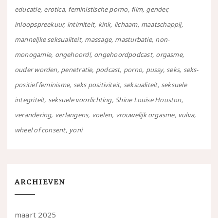
educatie
erotica
feministische porno
film
gender
inloopspreekuur
intimiteit
kink
lichaam
maatschappij
manneljke seksualiteit
massage
masturbatie
non-
monogamie
ongehoord!
ongehoordpodcast
orgasme
ouder worden
penetratie
podcast
porno
pussy
seks
seks-
positief feminisme
seks positiviteit
seksualiteit
seksuele
integriteit
seksuele voorlichting
Shine Louise Houston
verandering
verlangens
voelen
vrouwelijk orgasme
vulva
wheel of consent
yoni
ARCHIEVEN
maart 2025