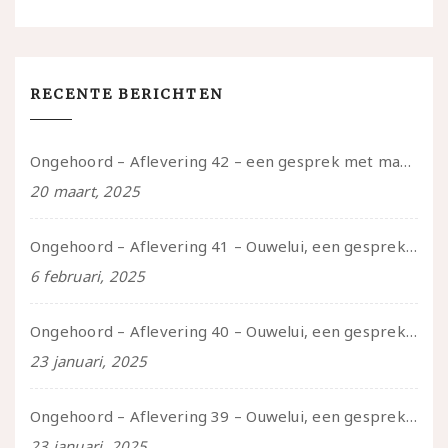
RECENTE BERICHTEN
Ongehoord – Aflevering 42 – een gesprek met marijn over seksueel opbloeien, het ouderschap uitvinden en verschillende leeftijden in je mee dragen
20 maart, 2025
Ongehoord – Aflevering 41 – Ouwelui, een gesprek met Marcelle over polyamorie op latere leeftijd, (mantel)zorg voor je partners en seksueel plezier.
6 februari, 2025
Ongehoord – Aflevering 40 – Ouwelui, een gesprek met Sadie Lune over vormende relaties en de geschiedenis van de queer pornobeweging
23 januari, 2025
Ongehoord – Aflevering 39 – Ouwelui, een gesprek met Pepijn en Ivo over hun regenbooggezin, eigenzinnig ouder worden en Cruise Control
23 januari, 2025