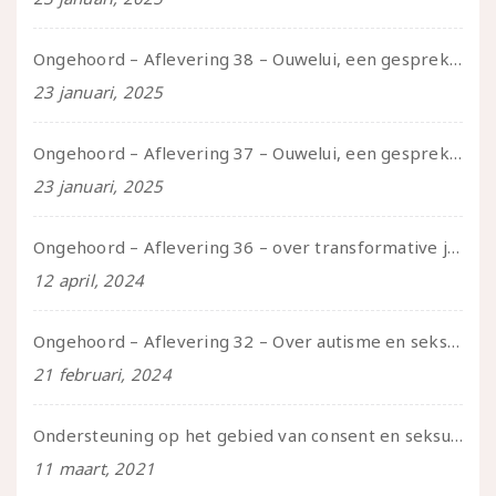
Ongehoord – Aflevering 38 – Ouwelui, een gesprek met vreer over behoefte aan geborgenheid en het behouden van je idealen
23 januari, 2025
Ongehoord – Aflevering 37 – Ouwelui, een gesprek met non over seksualiteit, transitie en ageism
23 januari, 2025
Ongehoord – Aflevering 36 – over transformative justice – in gesprek met Ella en carson
12 april, 2024
Ongehoord – Aflevering 32 – Over autisme en seksualiteit – in gesprek met Roos Reijbroek
21 februari, 2024
Ondersteuning op het gebied van consent en seksualiteit
11 maart, 2021