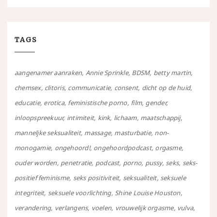
TAGS
aangenamer aanraken
Annie Sprinkle
BDSM
betty martin
chemsex
clitoris
communicatie
consent
dicht op de huid
educatie
erotica
feministische porno
film
gender
inloopspreekuur
intimiteit
kink
lichaam
maatschappij
manneljke seksualiteit
massage
masturbatie
non-
monogamie
ongehoord!
ongehoordpodcast
orgasme
ouder worden
penetratie
podcast
porno
pussy
seks
seks-
positief feminisme
seks positiviteit
seksualiteit
seksuele
integriteit
seksuele voorlichting
Shine Louise Houston
verandering
verlangens
voelen
vrouwelijk orgasme
vulva