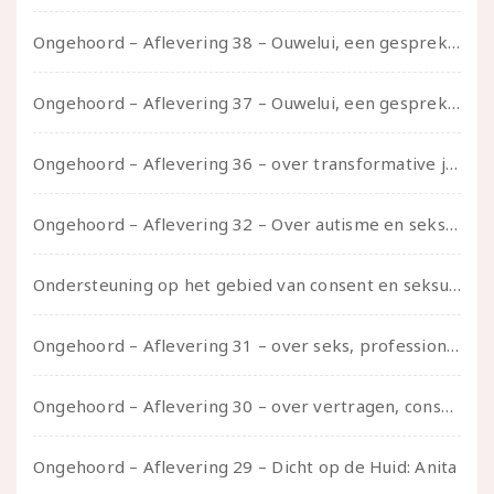
Ongehoord – Aflevering 38 – Ouwelui, een gesprek met vreer over behoefte aan geborgenheid en het behouden van je idealen
Ongehoord – Aflevering 37 – Ouwelui, een gesprek met non over seksualiteit, transitie en ageism
Ongehoord – Aflevering 36 – over transformative justice – in gesprek met Ella en carson
Ongehoord – Aflevering 32 – Over autisme en seksualiteit – in gesprek met Roos Reijbroek
Ondersteuning op het gebied van consent en seksualiteit
Ongehoord – Aflevering 31 – over seks, professioneel en persoonlijk, een gesprek met Marije
Ongehoord – Aflevering 30 – over vertragen, consent en negatieve gevoelens met Meg-John Barker
Ongehoord – Aflevering 29 – Dicht op de Huid: Anita