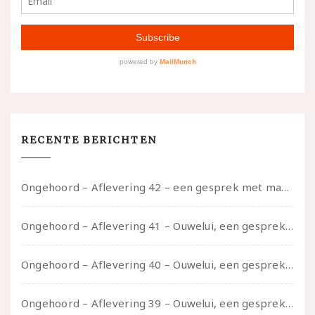
RECENTE BERICHTEN
Ongehoord – Aflevering 42 – een gesprek met marijn over seksueel opbloeien, het ouderschap uitvinden en verschillende leeftijden in je mee dragen
Ongehoord – Aflevering 41 – Ouwelui, een gesprek met Marcelle over polyamorie op latere leeftijd, (mantel)zorg voor je partners en seksueel plezier.
Ongehoord – Aflevering 40 – Ouwelui, een gesprek met Sadie Lune over vormende relaties en de geschiedenis van de queer pornobeweging
Ongehoord – Aflevering 39 – Ouwelui, een gesprek met Pepijn en Ivo over hun regenbooggezin, eigenzinnig ouder worden en Cruise Control