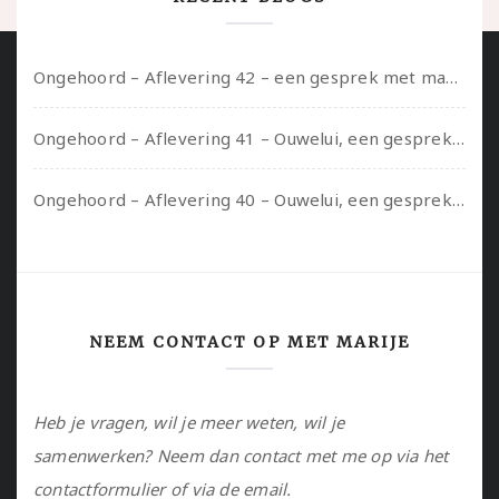
Ongehoord – Aflevering 42 – een gesprek met marijn over seksueel opbloeien, het ouderschap uitvinden en verschillende leeftijden in je mee dragen
Ongehoord – Aflevering 41 – Ouwelui, een gesprek met Marcelle over polyamorie op latere leeftijd, (mantel)zorg voor je partners en seksueel plezier.
Ongehoord – Aflevering 40 – Ouwelui, een gesprek met Sadie Lune over vormende relaties en de geschiedenis van de queer pornobeweging
NEEM CONTACT OP MET MARIJE
Heb je vragen, wil je meer weten, wil je
samenwerken? Neem dan contact met me op via het
contactformulier of via de email.