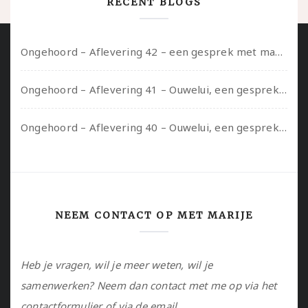
RECENT BLOGS
Ongehoord – Aflevering 42 – een gesprek met marijn over seksueel opbloeien, het ouderschap uitvinden en verschillende leeftijden in je mee dragen
Ongehoord – Aflevering 41 – Ouwelui, een gesprek met Marcelle over polyamorie op latere leeftijd, (mantel)zorg voor je partners en seksueel plezier.
Ongehoord – Aflevering 40 – Ouwelui, een gesprek met Sadie Lune over vormende relaties en de geschiedenis van de queer pornobeweging
NEEM CONTACT OP MET MARIJE
Heb je vragen, wil je meer weten, wil je
samenwerken? Neem dan contact met me op via het
contactformulier of via de email.