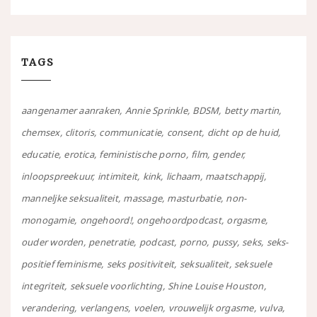
TAGS
aangenamer aanraken
Annie Sprinkle
BDSM
betty martin
chemsex
clitoris
communicatie
consent
dicht op de huid
educatie
erotica
feministische porno
film
gender
inloopspreekuur
intimiteit
kink
lichaam
maatschappij
manneljke seksualiteit
massage
masturbatie
non-
monogamie
ongehoord!
ongehoordpodcast
orgasme
ouder worden
penetratie
podcast
porno
pussy
seks
seks-
positief feminisme
seks positiviteit
seksualiteit
seksuele
integriteit
seksuele voorlichting
Shine Louise Houston
verandering
verlangens
voelen
vrouwelijk orgasme
vulva