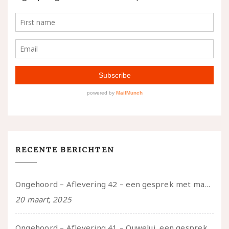
RECENTE BERICHTEN
Ongehoord – Aflevering 42 – een gesprek met marijn over seksueel opbloeien, het ouderschap uitvinden en verschillende leeftijden in je mee dragen
20 maart, 2025
Ongehoord – Aflevering 41 – Ouwelui, een gesprek met Marcelle over polyamorie op latere leeftijd, (mantel)zorg voor je partners en seksueel plezier.