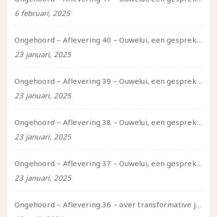
6 februari, 2025
Ongehoord – Aflevering 40 – Ouwelui, een gesprek met Sadie Lune over vormende relaties en de geschiedenis van de queer pornobeweging
23 januari, 2025
Ongehoord – Aflevering 39 – Ouwelui, een gesprek met Pepijn en Ivo over hun regenbooggezin, eigenzinnig ouder worden en Cruise Control
23 januari, 2025
Ongehoord – Aflevering 38 – Ouwelui, een gesprek met vreer over behoefte aan geborgenheid en het behouden van je idealen
23 januari, 2025
Ongehoord – Aflevering 37 – Ouwelui, een gesprek met non over seksualiteit, transitie en ageism
23 januari, 2025
Ongehoord – Aflevering 36 – over transformative justice – in gesprek met Ella en carson