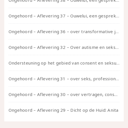
Ongehoord – Aflevering 38 – Ouwelui, een gesprek met vreer over behoefte aan geborgenheid en het behouden van je idealen
Ongehoord – Aflevering 37 – Ouwelui, een gesprek met non over seksualiteit, transitie en ageism
Ongehoord – Aflevering 36 – over transformative justice – in gesprek met Ella en carson
Ongehoord – Aflevering 32 – Over autisme en seksualiteit – in gesprek met Roos Reijbroek
Ondersteuning op het gebied van consent en seksualiteit
Ongehoord – Aflevering 31 – over seks, professioneel en persoonlijk, een gesprek met Marije
Ongehoord – Aflevering 30 – over vertragen, consent en negatieve gevoelens met Meg-John Barker
Ongehoord – Aflevering 29 – Dicht op de Huid: Anita