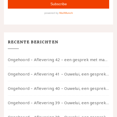
RECENTE BERICHTEN
Ongehoord – Aflevering 42 – een gesprek met marijn over seksueel opbloeien, het ouderschap uitvinden en verschillende leeftijden in je mee dragen
Ongehoord – Aflevering 41 – Ouwelui, een gesprek met Marcelle over polyamorie op latere leeftijd, (mantel)zorg voor je partners en seksueel plezier.
Ongehoord – Aflevering 40 – Ouwelui, een gesprek met Sadie Lune over vormende relaties en de geschiedenis van de queer pornobeweging
Ongehoord – Aflevering 39 – Ouwelui, een gesprek met Pepijn en Ivo over hun regenbooggezin, eigenzinnig ouder worden en Cruise Control