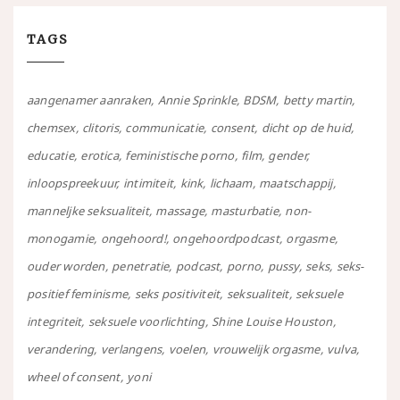
TAGS
aangenamer aanraken
Annie Sprinkle
BDSM
betty martin
chemsex
clitoris
communicatie
consent
dicht op de huid
educatie
erotica
feministische porno
film
gender
inloopspreekuur
intimiteit
kink
lichaam
maatschappij
manneljke seksualiteit
massage
masturbatie
non-
monogamie
ongehoord!
ongehoordpodcast
orgasme
ouder worden
penetratie
podcast
porno
pussy
seks
seks-
positief feminisme
seks positiviteit
seksualiteit
seksuele
integriteit
seksuele voorlichting
Shine Louise Houston
verandering
verlangens
voelen
vrouwelijk orgasme
vulva
wheel of consent
yoni