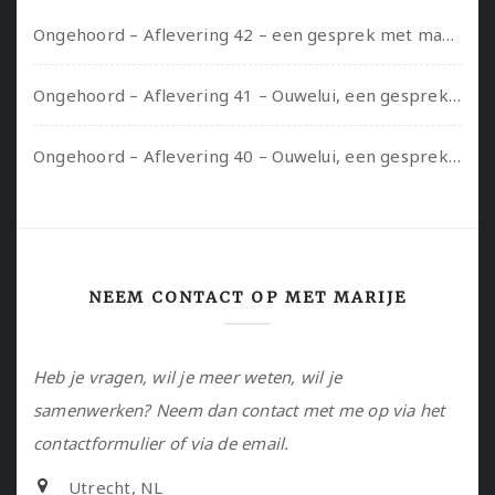
Ongehoord – Aflevering 42 – een gesprek met marijn over seksueel opbloeien, het ouderschap uitvinden en verschillende leeftijden in je mee dragen
Ongehoord – Aflevering 41 – Ouwelui, een gesprek met Marcelle over polyamorie op latere leeftijd, (mantel)zorg voor je partners en seksueel plezier.
Ongehoord – Aflevering 40 – Ouwelui, een gesprek met Sadie Lune over vormende relaties en de geschiedenis van de queer pornobeweging
NEEM CONTACT OP MET MARIJE
Heb je vragen, wil je meer weten, wil je
samenwerken? Neem dan contact met me op via het
contactformulier of via de email.
Utrecht, NL