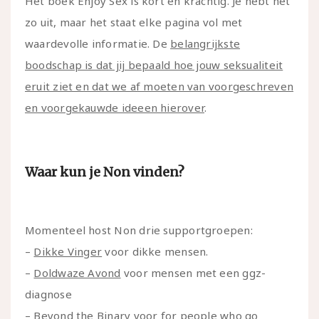
Het boek Enjoy Sex is kort en krachtig. Je hebt het
zo uit, maar het staat elke pagina vol met
waardevolle informatie. De
belangrijkste
boodschap is dat jij bepaald hoe jouw seksualiteit
eruit ziet en dat we af moeten van voorgeschreven
en voorgekauwde ideeen hierover
.
Waar kun je Non vinden?
Momenteel host Non drie supportgroepen:
–
Dikke Vinger
voor dikke mensen.
–
Doldwaze Avond
voor mensen met een ggz-
diagnose
–
Beyond the Binary
voor for people who go