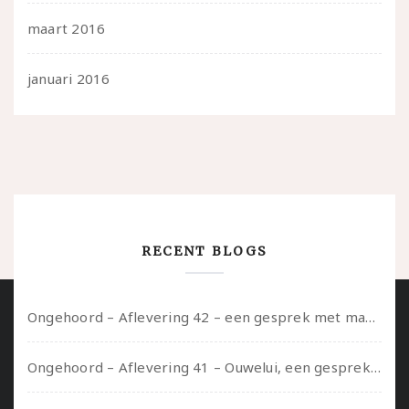
maart 2016
januari 2016
RECENT BLOGS
Ongehoord – Aflevering 42 – een gesprek met marijn over seksueel opbloeien, het ouderschap uitvinden en verschillende leeftijden in je mee dragen
Ongehoord – Aflevering 41 – Ouwelui, een gesprek met Marcelle over polyamorie op latere leeftijd, (mantel)zorg voor je partners en seksueel plezier.