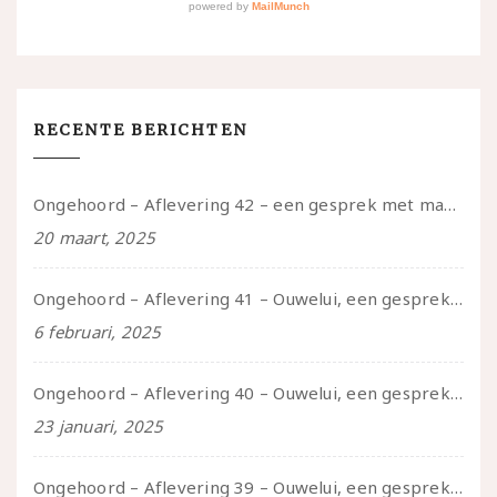
RECENTE BERICHTEN
Ongehoord – Aflevering 42 – een gesprek met marijn over seksueel opbloeien, het ouderschap uitvinden en verschillende leeftijden in je mee dragen
20 maart, 2025
Ongehoord – Aflevering 41 – Ouwelui, een gesprek met Marcelle over polyamorie op latere leeftijd, (mantel)zorg voor je partners en seksueel plezier.
6 februari, 2025
Ongehoord – Aflevering 40 – Ouwelui, een gesprek met Sadie Lune over vormende relaties en de geschiedenis van de queer pornobeweging
23 januari, 2025
Ongehoord – Aflevering 39 – Ouwelui, een gesprek met Pepijn en Ivo over hun regenbooggezin, eigenzinnig ouder worden en Cruise Control