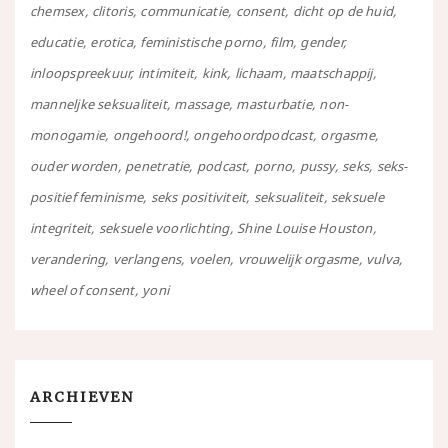
chemsex
clitoris
communicatie
consent
dicht op de huid
educatie
erotica
feministische porno
film
gender
inloopspreekuur
intimiteit
kink
lichaam
maatschappij
manneljke seksualiteit
massage
masturbatie
non-
monogamie
ongehoord!
ongehoordpodcast
orgasme
ouder worden
penetratie
podcast
porno
pussy
seks
seks-
positief feminisme
seks positiviteit
seksualiteit
seksuele
integriteit
seksuele voorlichting
Shine Louise Houston
verandering
verlangens
voelen
vrouwelijk orgasme
vulva
wheel of consent
yoni
ARCHIEVEN