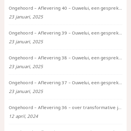
Ongehoord – Aflevering 40 – Ouwelui, een gesprek met Sadie Lune over vormende relaties en de geschiedenis van de queer pornobeweging
23 januari, 2025
Ongehoord – Aflevering 39 – Ouwelui, een gesprek met Pepijn en Ivo over hun regenbooggezin, eigenzinnig ouder worden en Cruise Control
23 januari, 2025
Ongehoord – Aflevering 38 – Ouwelui, een gesprek met vreer over behoefte aan geborgenheid en het behouden van je idealen
23 januari, 2025
Ongehoord – Aflevering 37 – Ouwelui, een gesprek met non over seksualiteit, transitie en ageism
23 januari, 2025
Ongehoord – Aflevering 36 – over transformative justice – in gesprek met Ella en carson
12 april, 2024