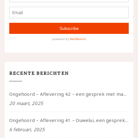
RECENTE BERICHTEN
Ongehoord – Aflevering 42 – een gesprek met marijn over seksueel opbloeien, het ouderschap uitvinden en verschillende leeftijden in je mee dragen
20 maart, 2025
Ongehoord – Aflevering 41 – Ouwelui, een gesprek met Marcelle over polyamorie op latere leeftijd, (mantel)zorg voor je partners en seksueel plezier.
6 februari, 2025