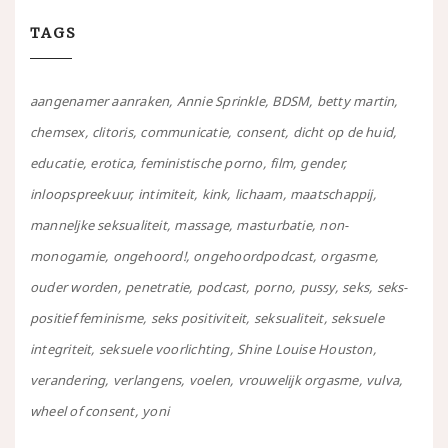
TAGS
aangenamer aanraken
Annie Sprinkle
BDSM
betty martin
chemsex
clitoris
communicatie
consent
dicht op de huid
educatie
erotica
feministische porno
film
gender
inloopspreekuur
intimiteit
kink
lichaam
maatschappij
manneljke seksualiteit
massage
masturbatie
non-
monogamie
ongehoord!
ongehoordpodcast
orgasme
ouder worden
penetratie
podcast
porno
pussy
seks
seks-
positief feminisme
seks positiviteit
seksualiteit
seksuele
integriteit
seksuele voorlichting
Shine Louise Houston
verandering
verlangens
voelen
vrouwelijk orgasme
vulva
wheel of consent
yoni