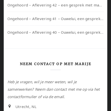
Ongehoord – Aflevering 42 – een gesprek met marijn over seksueel opbloeien, het ouderschap uitvinden en verschillende leeftijden in je mee dragen
Ongehoord – Aflevering 41 – Ouwelui, een gesprek met Marcelle over polyamorie op latere leeftijd, (mantel)zorg voor je partners en seksueel plezier.
Ongehoord – Aflevering 40 – Ouwelui, een gesprek met Sadie Lune over vormende relaties en de geschiedenis van de queer pornobeweging
NEEM CONTACT OP MET MARIJE
Heb je vragen, wil je meer weten, wil je
samenwerken? Neem dan contact met me op via het
contactformulier of via de email.
Utrecht, NL