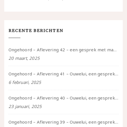
RECENTE BERICHTEN
Ongehoord – Aflevering 42 – een gesprek met marijn over seksueel opbloeien, het ouderschap uitvinden en verschillende leeftijden in je mee dragen
20 maart, 2025
Ongehoord – Aflevering 41 – Ouwelui, een gesprek met Marcelle over polyamorie op latere leeftijd, (mantel)zorg voor je partners en seksueel plezier.
6 februari, 2025
Ongehoord – Aflevering 40 – Ouwelui, een gesprek met Sadie Lune over vormende relaties en de geschiedenis van de queer pornobeweging
23 januari, 2025
Ongehoord – Aflevering 39 – Ouwelui, een gesprek met Pepijn en Ivo over hun regenbooggezin, eigenzinnig ouder worden en Cruise Control