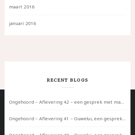
maart 2016
januari 2016
RECENT BLOGS
Ongehoord – Aflevering 42 – een gesprek met marijn over seksueel opbloeien, het ouderschap uitvinden en verschillende leeftijden in je mee dragen
Ongehoord – Aflevering 41 – Ouwelui, een gesprek met Marcelle over polyamorie op latere leeftijd, (mantel)zorg voor je partners en seksueel plezier.