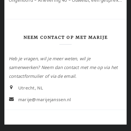
Ongehoord – Aflevering 40 – Ouwelui, een gesprek met Sadie Lune over vormende relaties en de geschiedenis van de queer pornobeweging
NEEM CONTACT OP MET MARIJE
Heb je vragen, wil je meer weten, wil je
samenwerken? Neem dan contact met me op via het
contactformulier of via de email.
Utrecht, NL
marije@marijejanssen.nl