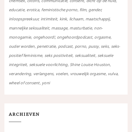
chemsex
clitoris
communicatie
consent
dicht op de huid
educatie
erotica
feministische porno
film
gender
inloopspreekuur
intimiteit
kink
lichaam
maatschappij
manneljke seksualiteit
massage
masturbatie
non-
monogamie
ongehoord!
ongehoordpodcast
orgasme
ouder worden
penetratie
podcast
porno
pussy
seks
seks-
positief feminisme
seks positiviteit
seksualiteit
seksuele
integriteit
seksuele voorlichting
Shine Louise Houston
verandering
verlangens
voelen
vrouwelijk orgasme
vulva
wheel of consent
yoni
ARCHIEVEN