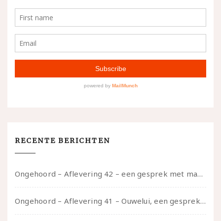
RECENTE BERICHTEN
Ongehoord – Aflevering 42 – een gesprek met marijn over seksueel opbloeien, het ouderschap uitvinden en verschillende leeftijden in je mee dragen
Ongehoord – Aflevering 41 – Ouwelui, een gesprek met Marcelle over polyamorie op latere leeftijd, (mantel)zorg voor je partners en seksueel plezier.