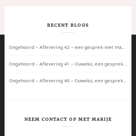
RECENT BLOGS
Ongehoord – Aflevering 42 – een gesprek met marijn over seksueel opbloeien, het ouderschap uitvinden en verschillende leeftijden in je mee dragen
Ongehoord – Aflevering 41 – Ouwelui, een gesprek met Marcelle over polyamorie op latere leeftijd, (mantel)zorg voor je partners en seksueel plezier.
Ongehoord – Aflevering 40 – Ouwelui, een gesprek met Sadie Lune over vormende relaties en de geschiedenis van de queer pornobeweging
NEEM CONTACT OP MET MARIJE