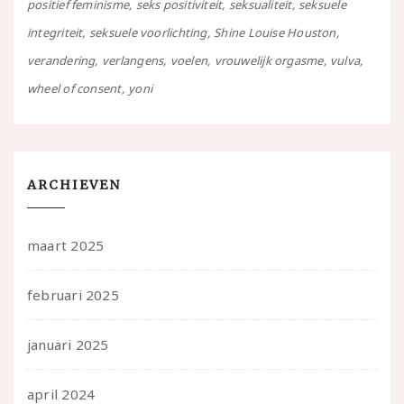
positief feminisme
seks positiviteit
seksualiteit
seksuele
integriteit
seksuele voorlichting
Shine Louise Houston
verandering
verlangens
voelen
vrouwelijk orgasme
vulva
wheel of consent
yoni
ARCHIEVEN
maart 2025
februari 2025
januari 2025
april 2024