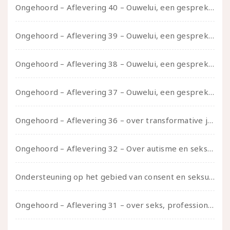
Ongehoord – Aflevering 40 – Ouwelui, een gesprek met Sadie Lune over vormende relaties en de geschiedenis van de queer pornobeweging
Ongehoord – Aflevering 39 – Ouwelui, een gesprek met Pepijn en Ivo over hun regenbooggezin, eigenzinnig ouder worden en Cruise Control
Ongehoord – Aflevering 38 – Ouwelui, een gesprek met vreer over behoefte aan geborgenheid en het behouden van je idealen
Ongehoord – Aflevering 37 – Ouwelui, een gesprek met non over seksualiteit, transitie en ageism
Ongehoord – Aflevering 36 – over transformative justice – in gesprek met Ella en carson
Ongehoord – Aflevering 32 – Over autisme en seksualiteit – in gesprek met Roos Reijbroek
Ondersteuning op het gebied van consent en seksualiteit
Ongehoord – Aflevering 31 – over seks, professioneel en persoonlijk, een gesprek met Marije