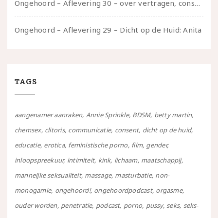
Ongehoord – Aflevering 30 – over vertragen, consent en negatieve gevoelens met Meg-John Barker
Ongehoord – Aflevering 29 – Dicht op de Huid: Anita
TAGS
aangenamer aanraken
Annie Sprinkle
BDSM
betty martin
chemsex
clitoris
communicatie
consent
dicht op de huid
educatie
erotica
feministische porno
film
gender
inloopspreekuur
intimiteit
kink
lichaam
maatschappij
manneljke seksualiteit
massage
masturbatie
non-
monogamie
ongehoord!
ongehoordpodcast
orgasme
ouder worden
penetratie
podcast
porno
pussy
seks
seks-