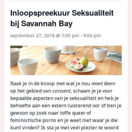
Inloopspreekuur Seksualiteit
bij Savannah Bay
september 27, 2018 @ 7:00 pm
-
9:00 pm
Raak je in de knoop met wat je nou moet doen
op het gebied van
consent
, schaam je je voor
bepaalde aspecten van je seksualiteit en heb je
behoefte aan een extern luisterend oor of ben je
gewoon op zoek naar toffe queer of
feministische porno en je weet niet waar je die
kunt vinden? Ik sta je met veel plezier te woord