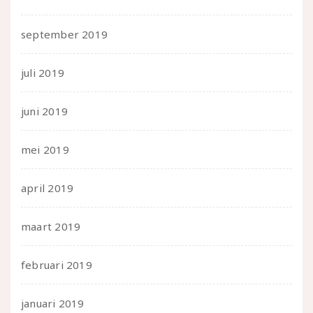
september 2019
juli 2019
juni 2019
mei 2019
april 2019
maart 2019
februari 2019
januari 2019