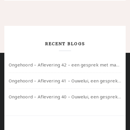
RECENT BLOGS
Ongehoord – Aflevering 42 – een gesprek met marijn over seksueel opbloeien, het ouderschap uitvinden en verschillende leeftijden in je mee dragen
Ongehoord – Aflevering 41 – Ouwelui, een gesprek met Marcelle over polyamorie op latere leeftijd, (mantel)zorg voor je partners en seksueel plezier.
Ongehoord – Aflevering 40 – Ouwelui, een gesprek met Sadie Lune over vormende relaties en de geschiedenis van de queer pornobeweging