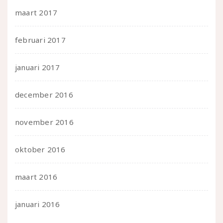
maart 2017
februari 2017
januari 2017
december 2016
november 2016
oktober 2016
maart 2016
januari 2016