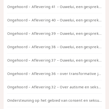
Ongehoord – Aflevering 41 – Ouwelui, een gesprek met Marcelle over polyamorie op latere leeftijd, (mantel)zorg voor je partners en seksueel plezier.
Ongehoord – Aflevering 40 – Ouwelui, een gesprek met Sadie Lune over vormende relaties en de geschiedenis van de queer pornobeweging
Ongehoord – Aflevering 39 – Ouwelui, een gesprek met Pepijn en Ivo over hun regenbooggezin, eigenzinnig ouder worden en Cruise Control
Ongehoord – Aflevering 38 – Ouwelui, een gesprek met vreer over behoefte aan geborgenheid en het behouden van je idealen
Ongehoord – Aflevering 37 – Ouwelui, een gesprek met non over seksualiteit, transitie en ageism
Ongehoord – Aflevering 36 – over transformative justice – in gesprek met Ella en carson
Ongehoord – Aflevering 32 – Over autisme en seksualiteit – in gesprek met Roos Reijbroek
Ondersteuning op het gebied van consent en seksualiteit