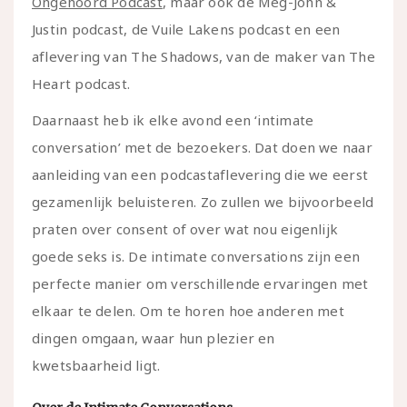
Ongehoord Podcast
, maar ook de Meg-John &
Justin podcast, de Vuile Lakens podcast en een
aflevering van The Shadows, van de maker van The
Heart podcast.
Daarnaast heb ik elke avond een ‘intimate
conversation’ met de bezoekers. Dat doen we naar
aanleiding van een podcastaflevering die we eerst
gezamenlijk beluisteren. Zo zullen we bijvoorbeeld
praten over consent of over wat nou eigenlijk
goede seks is. De intimate conversations zijn een
perfecte manier om verschillende ervaringen met
elkaar te delen. Om te horen hoe anderen met
dingen omgaan, waar hun plezier en
kwetsbaarheid ligt.