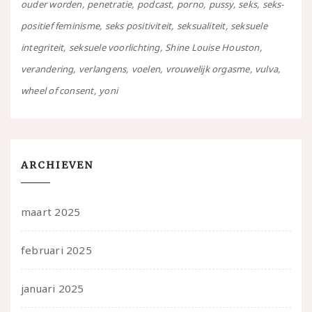
ouder worden
penetratie
podcast
porno
pussy
seks
seks-
positief feminisme
seks positiviteit
seksualiteit
seksuele
integriteit
seksuele voorlichting
Shine Louise Houston
verandering
verlangens
voelen
vrouwelijk orgasme
vulva
wheel of consent
yoni
ARCHIEVEN
maart 2025
februari 2025
januari 2025