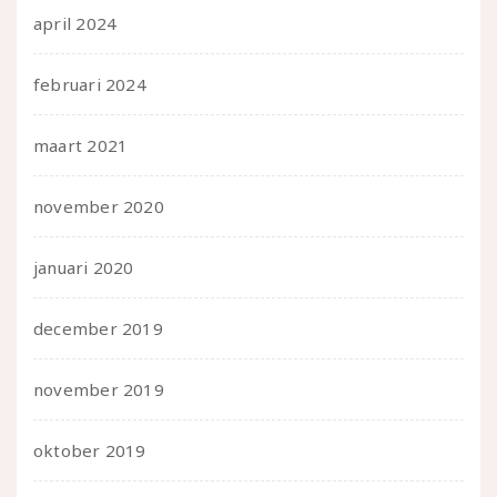
april 2024
februari 2024
maart 2021
november 2020
januari 2020
december 2019
november 2019
oktober 2019