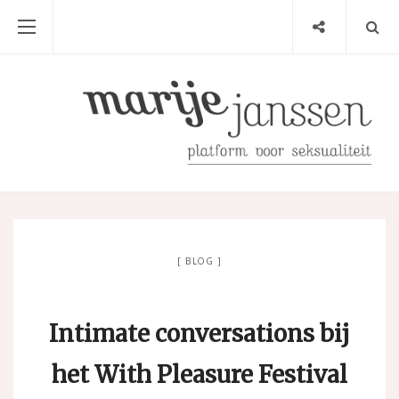
BLOG
Intimate conversations bij
het With Pleasure Festival