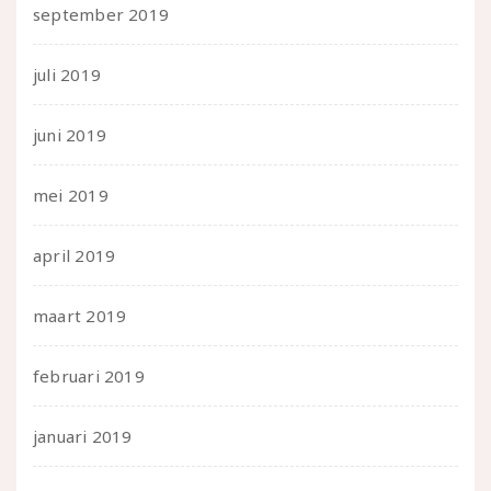
september 2019
juli 2019
juni 2019
mei 2019
april 2019
maart 2019
februari 2019
januari 2019