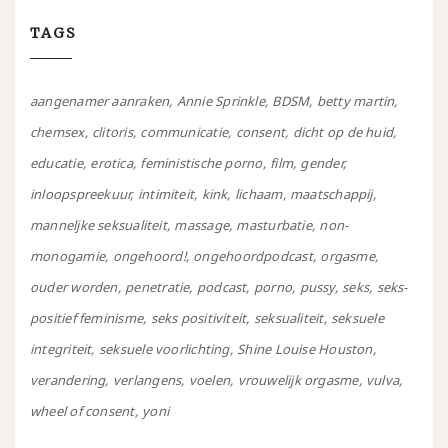
TAGS
aangenamer aanraken
Annie Sprinkle
BDSM
betty martin
chemsex
clitoris
communicatie
consent
dicht op de huid
educatie
erotica
feministische porno
film
gender
inloopspreekuur
intimiteit
kink
lichaam
maatschappij
manneljke seksualiteit
massage
masturbatie
non-
monogamie
ongehoord!
ongehoordpodcast
orgasme
ouder worden
penetratie
podcast
porno
pussy
seks
seks-
positief feminisme
seks positiviteit
seksualiteit
seksuele
integriteit
seksuele voorlichting
Shine Louise Houston
verandering
verlangens
voelen
vrouwelijk orgasme
vulva
wheel of consent
yoni