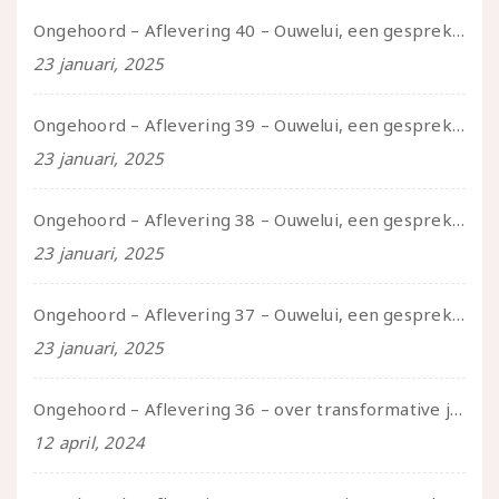
Ongehoord – Aflevering 40 – Ouwelui, een gesprek met Sadie Lune over vormende relaties en de geschiedenis van de queer pornobeweging
23 januari, 2025
Ongehoord – Aflevering 39 – Ouwelui, een gesprek met Pepijn en Ivo over hun regenbooggezin, eigenzinnig ouder worden en Cruise Control
23 januari, 2025
Ongehoord – Aflevering 38 – Ouwelui, een gesprek met vreer over behoefte aan geborgenheid en het behouden van je idealen
23 januari, 2025
Ongehoord – Aflevering 37 – Ouwelui, een gesprek met non over seksualiteit, transitie en ageism
23 januari, 2025
Ongehoord – Aflevering 36 – over transformative justice – in gesprek met Ella en carson
12 april, 2024