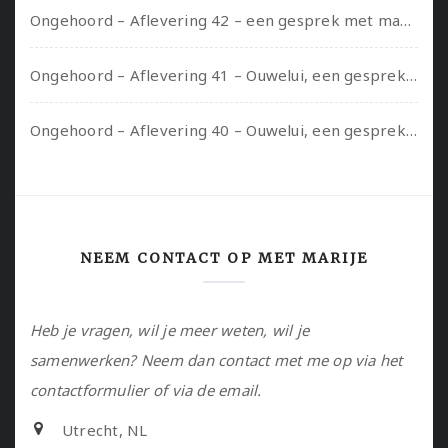
Ongehoord – Aflevering 42 – een gesprek met marijn over seksueel opbloeien, het ouderschap uitvinden en verschillende leeftijden in je mee dragen
Ongehoord – Aflevering 41 – Ouwelui, een gesprek met Marcelle over polyamorie op latere leeftijd, (mantel)zorg voor je partners en seksueel plezier.
Ongehoord – Aflevering 40 – Ouwelui, een gesprek met Sadie Lune over vormende relaties en de geschiedenis van de queer pornobeweging
NEEM CONTACT OP MET MARIJE
Heb je vragen, wil je meer weten, wil je
samenwerken? Neem dan contact met me op via het
contactformulier of via de email.
Utrecht, NL