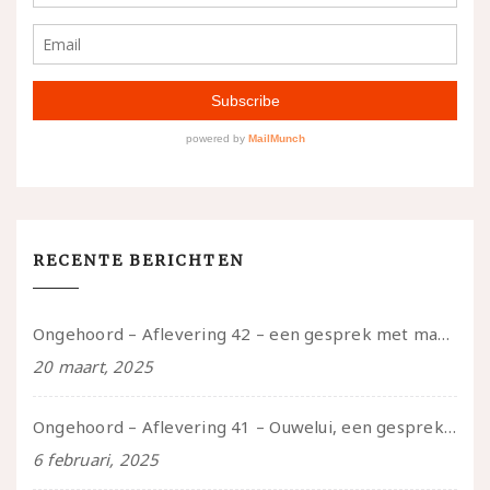
RECENTE BERICHTEN
Ongehoord – Aflevering 42 – een gesprek met marijn over seksueel opbloeien, het ouderschap uitvinden en verschillende leeftijden in je mee dragen
20 maart, 2025
Ongehoord – Aflevering 41 – Ouwelui, een gesprek met Marcelle over polyamorie op latere leeftijd, (mantel)zorg voor je partners en seksueel plezier.
6 februari, 2025