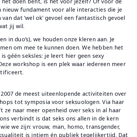
n het doen bent, is het voor jezelf? Of voor de
 nieuw fundament voor alle interacties die je
van dat ‘wel ok’ gevoel een fantastisch gevoel
t jij wil.
 en in duo’s), we houden onze kleren aan. Je
komen om mee te kunnen doen. We hebben het
is géén seksles: je leert hier geen sexy
Deze workshop is een plek waar iedereen meer
tificeert.
 2007 de meest uiteenlopende activiteiten over
shops tot symposia voor seksuologen. Via haar
ft ze naar meer openheid over seks in al haar
ons verbindt is dat seks ons allen in de kern
 wie we zijn: vrouw, man, homo, transgender,
ualiteit is intiem én publiek tegelijkertijd. Dat