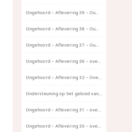
Ongehoord – Aflevering 39 – Ouwelui, een gesprek met Pepijn en Ivo over hun regenbooggezin, eigenzinnig ouder worden en Cruise Control
Ongehoord – Aflevering 38 – Ouwelui, een gesprek met vreer over behoefte aan geborgenheid en het behouden van je idealen
Ongehoord – Aflevering 37 – Ouwelui, een gesprek met non over seksualiteit, transitie en ageism
Ongehoord – Aflevering 36 – over transformative justice – in gesprek met Ella en carson
Ongehoord – Aflevering 32 – Over autisme en seksualiteit – in gesprek met Roos Reijbroek
Ondersteuning op het gebied van consent en seksualiteit
Ongehoord – Aflevering 31 – over seks, professioneel en persoonlijk, een gesprek met Marije
Ongehoord – Aflevering 30 – over vertragen, consent en negatieve gevoelens met Meg-John Barker