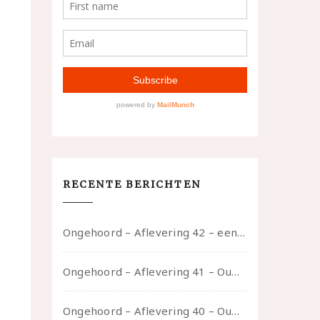
RECENTE BERICHTEN
Ongehoord – Aflevering 42 – een gesprek met marijn over seksueel opbloeien, het ouderschap uitvinden en verschillende leeftijden in je mee dragen
Ongehoord – Aflevering 41 – Ouwelui, een gesprek met Marcelle over polyamorie op latere leeftijd, (mantel)zorg voor je partners en seksueel plezier.
Ongehoord – Aflevering 40 – Ouwelui, een gesprek met Sadie Lune over vormende relaties en de geschiedenis van de queer pornobeweging