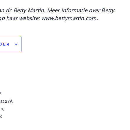
 dr. Betty Martin. Meer informatie over Betty
 op haar website: www.bettymartin.com.
DER
n
at 27A
am
,
nd