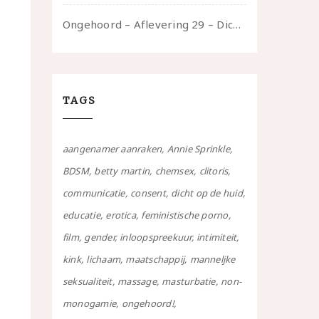
Ongehoord – Aflevering 29 – Dicht op de Huid: Anita
TAGS
aangenamer aanraken
Annie Sprinkle
BDSM
betty martin
chemsex
clitoris
communicatie
consent
dicht op de huid
educatie
erotica
feministische porno
film
gender
inloopspreekuur
intimiteit
kink
lichaam
maatschappij
manneljke
seksualiteit
massage
masturbatie
non-
monogamie
ongehoord!