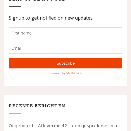
RECENTE BERICHTEN
Ongehoord – Aflevering 42 – een gesprek met marijn over seksueel opbloeien, het ouderschap uitvinden en verschillende leeftijden in je mee dragen