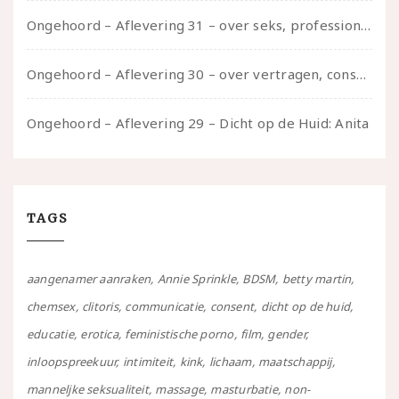
Ongehoord – Aflevering 31 – over seks, professioneel en persoonlijk, een gesprek met Marije
Ongehoord – Aflevering 30 – over vertragen, consent en negatieve gevoelens met Meg-John Barker
Ongehoord – Aflevering 29 – Dicht op de Huid: Anita
TAGS
aangenamer aanraken
Annie Sprinkle
BDSM
betty martin
chemsex
clitoris
communicatie
consent
dicht op de huid
educatie
erotica
feministische porno
film
gender
inloopspreekuur
intimiteit
kink
lichaam
maatschappij
manneljke seksualiteit
massage
masturbatie
non-