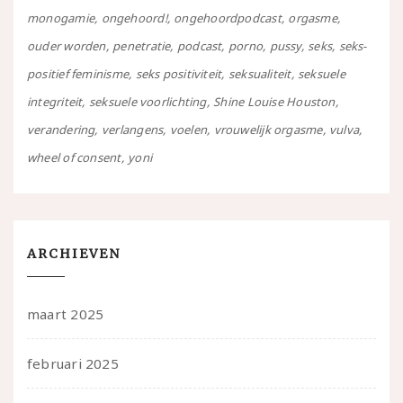
monogamie
ongehoord!
ongehoordpodcast
orgasme
ouder worden
penetratie
podcast
porno
pussy
seks
seks-
positief feminisme
seks positiviteit
seksualiteit
seksuele
integriteit
seksuele voorlichting
Shine Louise Houston
verandering
verlangens
voelen
vrouwelijk orgasme
vulva
wheel of consent
yoni
ARCHIEVEN
maart 2025
februari 2025