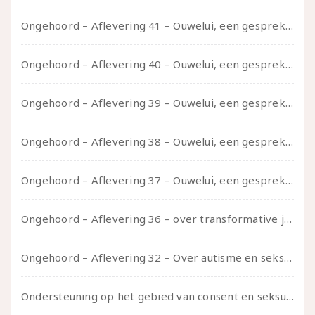
Ongehoord – Aflevering 41 – Ouwelui, een gesprek met Marcelle over polyamorie op latere leeftijd, (mantel)zorg voor je partners en seksueel plezier.
Ongehoord – Aflevering 40 – Ouwelui, een gesprek met Sadie Lune over vormende relaties en de geschiedenis van de queer pornobeweging
Ongehoord – Aflevering 39 – Ouwelui, een gesprek met Pepijn en Ivo over hun regenbooggezin, eigenzinnig ouder worden en Cruise Control
Ongehoord – Aflevering 38 – Ouwelui, een gesprek met vreer over behoefte aan geborgenheid en het behouden van je idealen
Ongehoord – Aflevering 37 – Ouwelui, een gesprek met non over seksualiteit, transitie en ageism
Ongehoord – Aflevering 36 – over transformative justice – in gesprek met Ella en carson
Ongehoord – Aflevering 32 – Over autisme en seksualiteit – in gesprek met Roos Reijbroek
Ondersteuning op het gebied van consent en seksualiteit