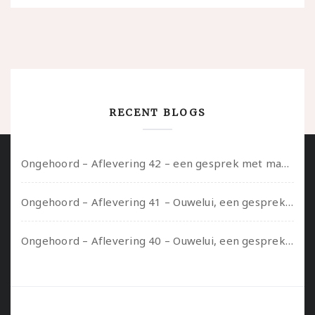
RECENT BLOGS
Ongehoord – Aflevering 42 – een gesprek met marijn over seksueel opbloeien, het ouderschap uitvinden en verschillende leeftijden in je mee dragen
Ongehoord – Aflevering 41 – Ouwelui, een gesprek met Marcelle over polyamorie op latere leeftijd, (mantel)zorg voor je partners en seksueel plezier.
Ongehoord – Aflevering 40 – Ouwelui, een gesprek met Sadie Lune over vormende relaties en de geschiedenis van de queer pornobeweging