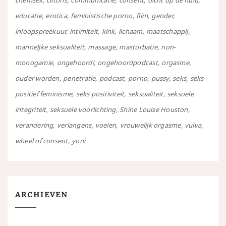
chemsex
clitoris
communicatie
consent
dicht op de huid
educatie
erotica
feministische porno
film
gender
inloopspreekuur
intimiteit
kink
lichaam
maatschappij
manneljke seksualiteit
massage
masturbatie
non-
monogamie
ongehoord!
ongehoordpodcast
orgasme
ouder worden
penetratie
podcast
porno
pussy
seks
seks-
positief feminisme
seks positiviteit
seksualiteit
seksuele
integriteit
seksuele voorlichting
Shine Louise Houston
verandering
verlangens
voelen
vrouwelijk orgasme
vulva
wheel of consent
yoni
ARCHIEVEN