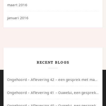
maart 2016
januari 2016
RECENT BLOGS
Ongehoord – Aflevering 42 – een gesprek met marijn over seksueel opbloeien, het ouderschap uitvinden en verschillende leeftijden in je mee dragen
Ongehoord – Aflevering 41 – Ouwelui, een gesprek met Marcelle over polyamorie op latere leeftijd, (mantel)zorg voor je partners en seksueel plezier.
Ongehoord – Aflevering 40 – Ouwelui, een gesprek met Sadie Lune over vormende relaties en de geschiedenis van de queer pornobeweging