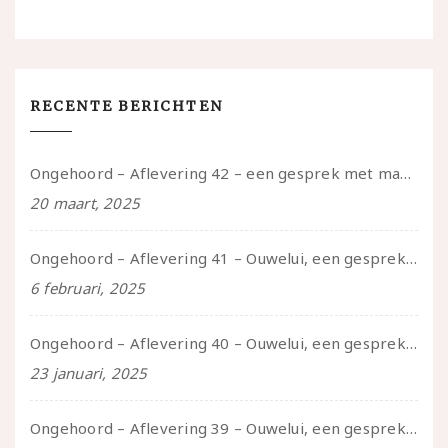
RECENTE BERICHTEN
Ongehoord – Aflevering 42 – een gesprek met marijn over seksueel opbloeien, het ouderschap uitvinden en verschillende leeftijden in je mee dragen
20 maart, 2025
Ongehoord – Aflevering 41 – Ouwelui, een gesprek met Marcelle over polyamorie op latere leeftijd, (mantel)zorg voor je partners en seksueel plezier.
6 februari, 2025
Ongehoord – Aflevering 40 – Ouwelui, een gesprek met Sadie Lune over vormende relaties en de geschiedenis van de queer pornobeweging
23 januari, 2025
Ongehoord – Aflevering 39 – Ouwelui, een gesprek met Pepijn en Ivo over hun regenbooggezin, eigenzinnig ouder worden en Cruise Control