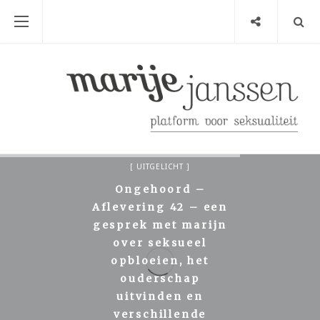
ARTIKEL
ONGEHOORD! PODCAST
UITGELICHT
Ongehoord –
Aflevering 42 – een
gesprek met marijn
over seksueel
opbloeien, het
ouderschap
uitvinden en
verschillende