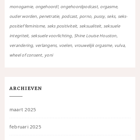
monogamie
ongehoord!
ongehoordpodcast
orgasme
ouder worden
penetratie
podcast
porno
pussy
seks
seks-
positief feminisme
seks positiviteit
seksualiteit
seksuele
integriteit
seksuele voorlichting
Shine Louise Houston
verandering
verlangens
voelen
vrouwelijk orgasme
vulva
wheel of consent
yoni
ARCHIEVEN
maart 2025
februari 2025