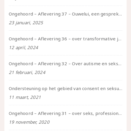
Ongehoord – Aflevering 37 – Ouwelui, een gesprek met non over seksualiteit, transitie en ageism
23 januari, 2025
Ongehoord – Aflevering 36 – over transformative justice – in gesprek met Ella en carson
12 april, 2024
Ongehoord – Aflevering 32 – Over autisme en seksualiteit – in gesprek met Roos Reijbroek
21 februari, 2024
Ondersteuning op het gebied van consent en seksualiteit
11 maart, 2021
Ongehoord – Aflevering 31 – over seks, professioneel en persoonlijk, een gesprek met Marije
19 november, 2020