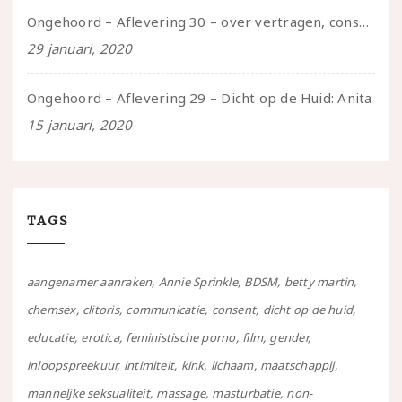
Ongehoord – Aflevering 30 – over vertragen, consent en negatieve gevoelens met Meg-John Barker
29 januari, 2020
Ongehoord – Aflevering 29 – Dicht op de Huid: Anita
15 januari, 2020
TAGS
aangenamer aanraken
Annie Sprinkle
BDSM
betty martin
chemsex
clitoris
communicatie
consent
dicht op de huid
educatie
erotica
feministische porno
film
gender
inloopspreekuur
intimiteit
kink
lichaam
maatschappij
manneljke seksualiteit
massage
masturbatie
non-