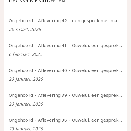
RECENTE BERICHTEN
Ongehoord – Aflevering 42 – een gesprek met marijn over seksueel opbloeien, het ouderschap uitvinden en verschillende leeftijden in je mee dragen
20 maart, 2025
Ongehoord – Aflevering 41 – Ouwelui, een gesprek met Marcelle over polyamorie op latere leeftijd, (mantel)zorg voor je partners en seksueel plezier.
6 februari, 2025
Ongehoord – Aflevering 40 – Ouwelui, een gesprek met Sadie Lune over vormende relaties en de geschiedenis van de queer pornobeweging
23 januari, 2025
Ongehoord – Aflevering 39 – Ouwelui, een gesprek met Pepijn en Ivo over hun regenbooggezin, eigenzinnig ouder worden en Cruise Control
23 januari, 2025
Ongehoord – Aflevering 38 – Ouwelui, een gesprek met vreer over behoefte aan geborgenheid en het behouden van je idealen
23 januari, 2025