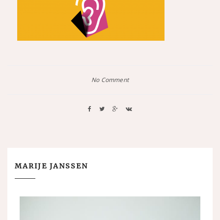
No Comment
MARIJE JANSSEN