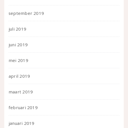
september 2019
juli 2019
juni 2019
mei 2019
april 2019
maart 2019
februari 2019
januari 2019