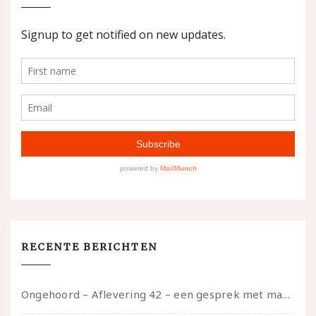
RECENTE BERICHTEN
Ongehoord – Aflevering 42 – een gesprek met marijn over seksueel opbloeien, het ouderschap uitvinden en verschillende leeftijden in je mee dragen