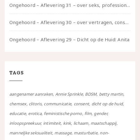
Ongehoord – Aflevering 31 – over seks, professioneel en persoonlijk, een gesprek met Marije
Ongehoord – Aflevering 30 – over vertragen, consent en negatieve gevoelens met Meg-John Barker
Ongehoord – Aflevering 29 – Dicht op de Huid: Anita
TAGS
aangenamer aanraken
Annie Sprinkle
BDSM
betty martin
chemsex
clitoris
communicatie
consent
dicht op de huid
educatie
erotica
feministische porno
film
gender
inloopspreekuur
intimiteit
kink
lichaam
maatschappij
manneljke seksualiteit
massage
masturbatie
non-