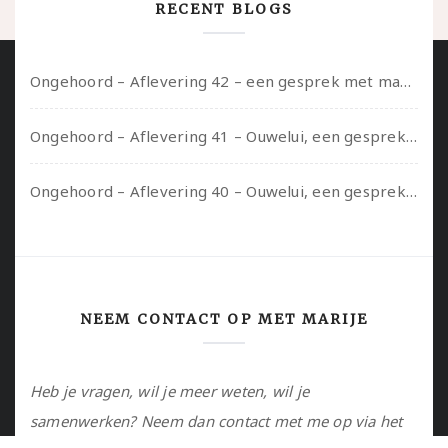
RECENT BLOGS
Ongehoord – Aflevering 42 – een gesprek met marijn over seksueel opbloeien, het ouderschap uitvinden en verschillende leeftijden in je mee dragen
Ongehoord – Aflevering 41 – Ouwelui, een gesprek met Marcelle over polyamorie op latere leeftijd, (mantel)zorg voor je partners en seksueel plezier.
Ongehoord – Aflevering 40 – Ouwelui, een gesprek met Sadie Lune over vormende relaties en de geschiedenis van de queer pornobeweging
NEEM CONTACT OP MET MARIJE
Heb je vragen, wil je meer weten, wil je
samenwerken? Neem dan contact met me op via het