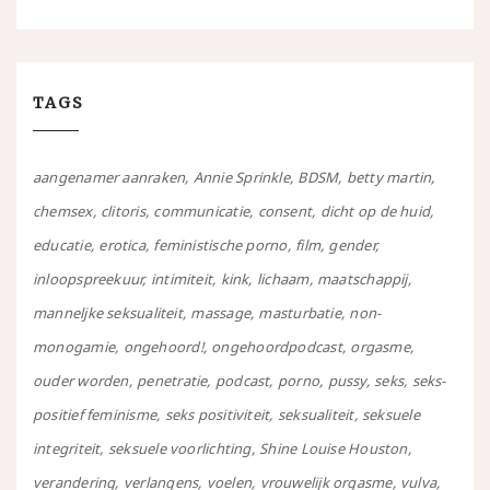
TAGS
aangenamer aanraken
Annie Sprinkle
BDSM
betty martin
chemsex
clitoris
communicatie
consent
dicht op de huid
educatie
erotica
feministische porno
film
gender
inloopspreekuur
intimiteit
kink
lichaam
maatschappij
manneljke seksualiteit
massage
masturbatie
non-
monogamie
ongehoord!
ongehoordpodcast
orgasme
ouder worden
penetratie
podcast
porno
pussy
seks
seks-
positief feminisme
seks positiviteit
seksualiteit
seksuele
integriteit
seksuele voorlichting
Shine Louise Houston
verandering
verlangens
voelen
vrouwelijk orgasme
vulva