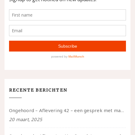
RECENTE BERICHTEN
Ongehoord – Aflevering 42 – een gesprek met marijn over seksueel opbloeien, het ouderschap uitvinden en verschillende leeftijden in je mee dragen
20 maart, 2025