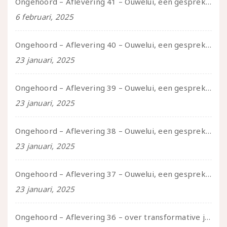
Ongehoord – Aflevering 41 – Ouwelui, een gesprek met Marcelle over polyamorie op latere leeftijd, (mantel)zorg voor je partners en seksueel plezier.
6 februari, 2025
Ongehoord – Aflevering 40 – Ouwelui, een gesprek met Sadie Lune over vormende relaties en de geschiedenis van de queer pornobeweging
23 januari, 2025
Ongehoord – Aflevering 39 – Ouwelui, een gesprek met Pepijn en Ivo over hun regenbooggezin, eigenzinnig ouder worden en Cruise Control
23 januari, 2025
Ongehoord – Aflevering 38 – Ouwelui, een gesprek met vreer over behoefte aan geborgenheid en het behouden van je idealen
23 januari, 2025
Ongehoord – Aflevering 37 – Ouwelui, een gesprek met non over seksualiteit, transitie en ageism
23 januari, 2025
Ongehoord – Aflevering 36 – over transformative justice – in gesprek met Ella en carson