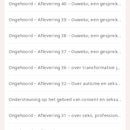
Ongehoord – Aflevering 40 – Ouwelui, een gesprek met Sadie Lune over vormende relaties en de geschiedenis van de queer pornobeweging
Ongehoord – Aflevering 39 – Ouwelui, een gesprek met Pepijn en Ivo over hun regenbooggezin, eigenzinnig ouder worden en Cruise Control
Ongehoord – Aflevering 38 – Ouwelui, een gesprek met vreer over behoefte aan geborgenheid en het behouden van je idealen
Ongehoord – Aflevering 37 – Ouwelui, een gesprek met non over seksualiteit, transitie en ageism
Ongehoord – Aflevering 36 – over transformative justice – in gesprek met Ella en carson
Ongehoord – Aflevering 32 – Over autisme en seksualiteit – in gesprek met Roos Reijbroek
Ondersteuning op het gebied van consent en seksualiteit
Ongehoord – Aflevering 31 – over seks, professioneel en persoonlijk, een gesprek met Marije