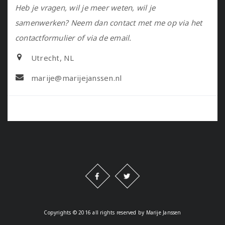
Heb je vragen, wil je meer weten, wil je
samenwerken? Neem dan contact met me op via het
contactformulier of via de email.
Utrecht, NL
marije@marijejanssen.nl
Copyrights © 2016 all rights reserved by Marije Janssen