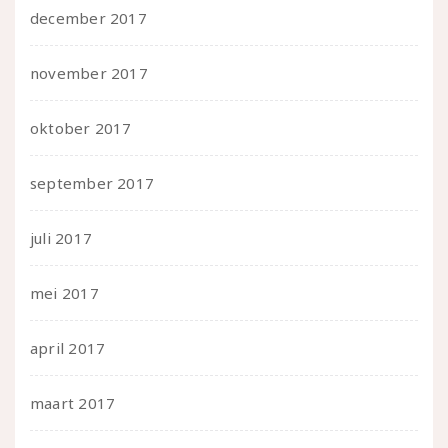
december 2017
november 2017
oktober 2017
september 2017
juli 2017
mei 2017
april 2017
maart 2017