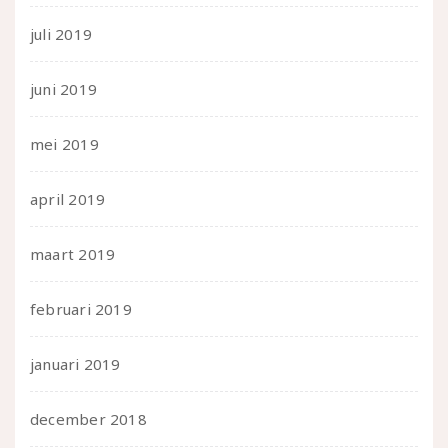
juli 2019
juni 2019
mei 2019
april 2019
maart 2019
februari 2019
januari 2019
december 2018