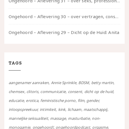
Ongehoord – Aflevering 31 – over seks, professioneel en persoonlijk, een gesprek met Marije
Ongehoord – Aflevering 30 – over vertragen, consent en negatieve gevoelens met Meg-John Barker
Ongehoord – Aflevering 29 – Dicht op de Huid: Anita
TAGS
aangenamer aanraken
Annie Sprinkle
BDSM
betty martin
chemsex
clitoris
communicatie
consent
dicht op de huid
educatie
erotica
feministische porno
film
gender
inloopspreekuur
intimiteit
kink
lichaam
maatschappij
manneljke seksualiteit
massage
masturbatie
non-
monogamie
ongehoord!
ongehoordpodcast
orgasme