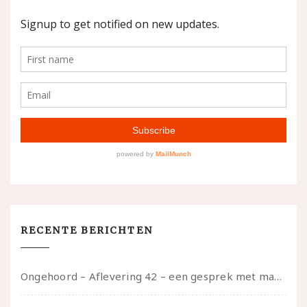
RECENTE BERICHTEN
Ongehoord – Aflevering 42 – een gesprek met marijn over seksueel opbloeien, het ouderschap uitvinden en verschillende leeftijden in je mee dragen