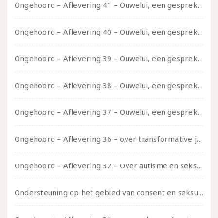
Ongehoord – Aflevering 41 – Ouwelui, een gesprek met Marcelle over polyamorie op latere leeftijd, (mantel)zorg voor je partners en seksueel plezier.
Ongehoord – Aflevering 40 – Ouwelui, een gesprek met Sadie Lune over vormende relaties en de geschiedenis van de queer pornobeweging
Ongehoord – Aflevering 39 – Ouwelui, een gesprek met Pepijn en Ivo over hun regenbooggezin, eigenzinnig ouder worden en Cruise Control
Ongehoord – Aflevering 38 – Ouwelui, een gesprek met vreer over behoefte aan geborgenheid en het behouden van je idealen
Ongehoord – Aflevering 37 – Ouwelui, een gesprek met non over seksualiteit, transitie en ageism
Ongehoord – Aflevering 36 – over transformative justice – in gesprek met Ella en carson
Ongehoord – Aflevering 32 – Over autisme en seksualiteit – in gesprek met Roos Reijbroek
Ondersteuning op het gebied van consent en seksualiteit