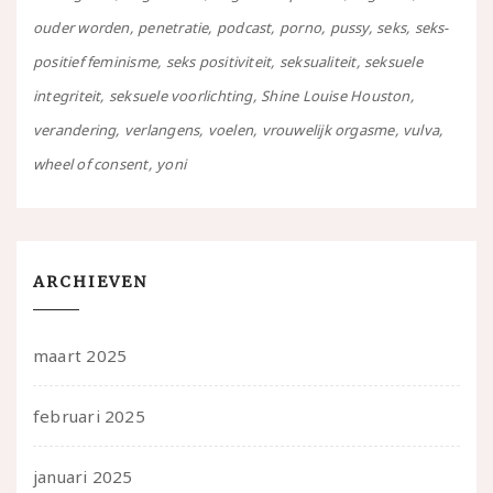
ouder worden
penetratie
podcast
porno
pussy
seks
seks-
positief feminisme
seks positiviteit
seksualiteit
seksuele
integriteit
seksuele voorlichting
Shine Louise Houston
verandering
verlangens
voelen
vrouwelijk orgasme
vulva
wheel of consent
yoni
ARCHIEVEN
maart 2025
februari 2025
januari 2025