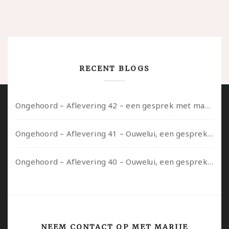
RECENT BLOGS
Ongehoord – Aflevering 42 – een gesprek met marijn over seksueel opbloeien, het ouderschap uitvinden en verschillende leeftijden in je mee dragen
Ongehoord – Aflevering 41 – Ouwelui, een gesprek met Marcelle over polyamorie op latere leeftijd, (mantel)zorg voor je partners en seksueel plezier.
Ongehoord – Aflevering 40 – Ouwelui, een gesprek met Sadie Lune over vormende relaties en de geschiedenis van de queer pornobeweging
NEEM CONTACT OP MET MARIJE