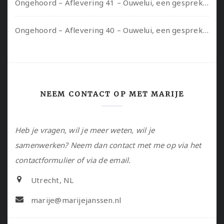
Ongehoord – Aflevering 41 – Ouwelui, een gesprek met Marcelle over polyamorie op latere leeftijd, (mantel)zorg voor je partners en seksueel plezier.
Ongehoord – Aflevering 40 – Ouwelui, een gesprek met Sadie Lune over vormende relaties en de geschiedenis van de queer pornobeweging
NEEM CONTACT OP MET MARIJE
Heb je vragen, wil je meer weten, wil je
samenwerken? Neem dan contact met me op via het
contactformulier of via de email.
Utrecht, NL
marije@marijejanssen.nl