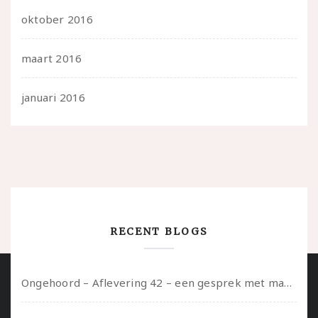
oktober 2016
maart 2016
januari 2016
RECENT BLOGS
Ongehoord – Aflevering 42 – een gesprek met marijn over seksueel opbloeien, het ouderschap uitvinden en verschillende leeftijden in je mee dragen