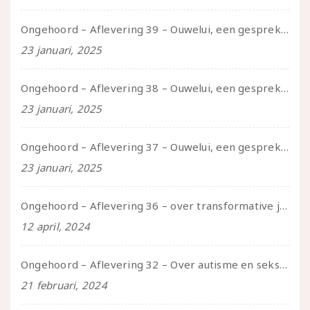
Ongehoord – Aflevering 39 – Ouwelui, een gesprek met Pepijn en Ivo over hun regenbooggezin, eigenzinnig ouder worden en Cruise Control
23 januari, 2025
Ongehoord – Aflevering 38 – Ouwelui, een gesprek met vreer over behoefte aan geborgenheid en het behouden van je idealen
23 januari, 2025
Ongehoord – Aflevering 37 – Ouwelui, een gesprek met non over seksualiteit, transitie en ageism
23 januari, 2025
Ongehoord – Aflevering 36 – over transformative justice – in gesprek met Ella en carson
12 april, 2024
Ongehoord – Aflevering 32 – Over autisme en seksualiteit – in gesprek met Roos Reijbroek
21 februari, 2024